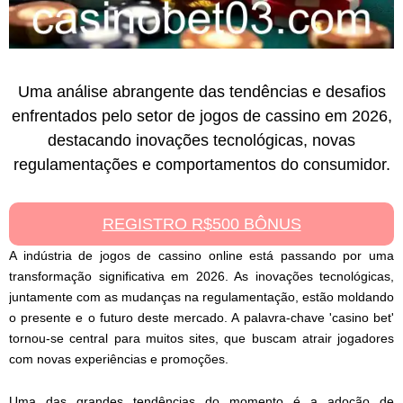
Uma análise abrangente das tendências e desafios
enfrentados pelo setor de jogos de cassino em 2026,
destacando inovações tecnológicas, novas
regulamentações e comportamentos do consumidor.
REGISTRO R$500 BÔNUS
A indústria de jogos de cassino online está passando por uma
transformação significativa em 2026. As inovações tecnológicas,
juntamente com as mudanças na regulamentação, estão moldando
o presente e o futuro deste mercado. A palavra-chave 'casino bet'
tornou-se central para muitos sites, que buscam atrair jogadores
com novas experiências e promoções.
Uma das grandes tendências do momento é a adoção de