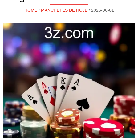
HOME
/
MANCHETES DE HOJE
/ 2026-06-01