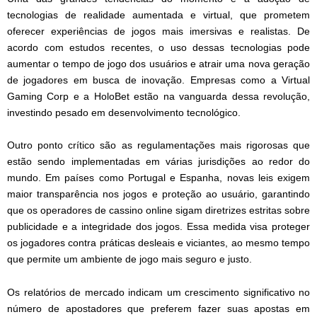
tecnologias de realidade aumentada e virtual, que prometem
oferecer experiências de jogos mais imersivas e realistas. De
acordo com estudos recentes, o uso dessas tecnologias pode
aumentar o tempo de jogo dos usuários e atrair uma nova geração
de jogadores em busca de inovação. Empresas como a Virtual
Gaming Corp e a HoloBet estão na vanguarda dessa revolução,
investindo pesado em desenvolvimento tecnológico.
Outro ponto crítico são as regulamentações mais rigorosas que
estão sendo implementadas em várias jurisdições ao redor do
mundo. Em países como Portugal e Espanha, novas leis exigem
maior transparência nos jogos e proteção ao usuário, garantindo
que os operadores de cassino online sigam diretrizes estritas sobre
publicidade e a integridade dos jogos. Essa medida visa proteger
os jogadores contra práticas desleais e viciantes, ao mesmo tempo
que permite um ambiente de jogo mais seguro e justo.
Os relatórios de mercado indicam um crescimento significativo no
número de apostadores que preferem fazer suas apostas em