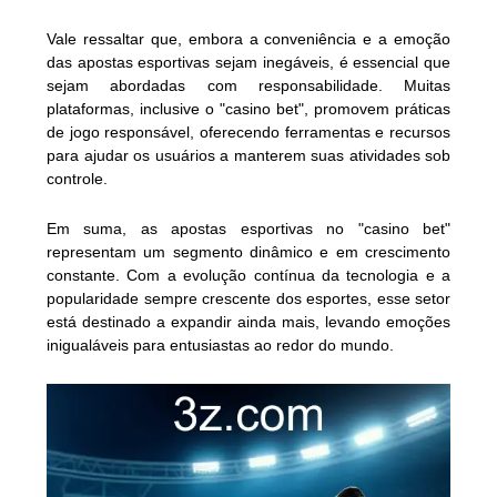
Vale ressaltar que, embora a conveniência e a emoção
das apostas esportivas sejam inegáveis, é essencial que
sejam abordadas com responsabilidade. Muitas
plataformas, inclusive o "casino bet", promovem práticas
de jogo responsável, oferecendo ferramentas e recursos
para ajudar os usuários a manterem suas atividades sob
controle.
Em suma, as apostas esportivas no "casino bet"
representam um segmento dinâmico e em crescimento
constante. Com a evolução contínua da tecnologia e a
popularidade sempre crescente dos esportes, esse setor
está destinado a expandir ainda mais, levando emoções
inigualáveis para entusiastas ao redor do mundo.