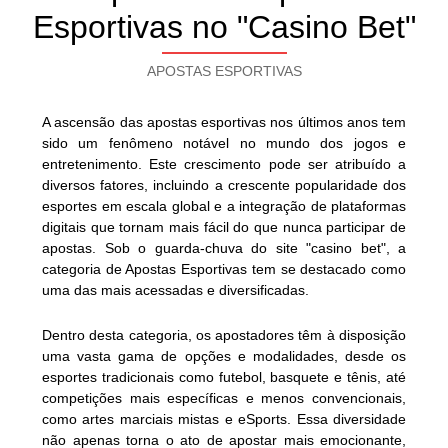
Esportivas no "Casino Bet"
APOSTAS ESPORTIVAS
A ascensão das apostas esportivas nos últimos anos tem
sido um fenômeno notável no mundo dos jogos e
entretenimento. Este crescimento pode ser atribuído a
diversos fatores, incluindo a crescente popularidade dos
esportes em escala global e a integração de plataformas
digitais que tornam mais fácil do que nunca participar de
apostas. Sob o guarda-chuva do site "casino bet", a
categoria de Apostas Esportivas tem se destacado como
uma das mais acessadas e diversificadas.
Dentro desta categoria, os apostadores têm à disposição
uma vasta gama de opções e modalidades, desde os
esportes tradicionais como futebol, basquete e tênis, até
competições mais específicas e menos convencionais,
como artes marciais mistas e eSports. Essa diversidade
não apenas torna o ato de apostar mais emocionante,