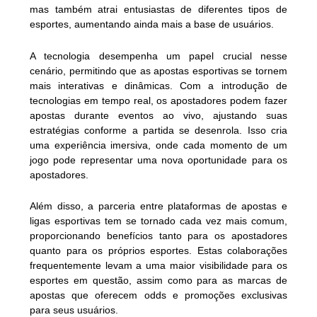
mas também atrai entusiastas de diferentes tipos de
esportes, aumentando ainda mais a base de usuários.
A tecnologia desempenha um papel crucial nesse
cenário, permitindo que as apostas esportivas se tornem
mais interativas e dinâmicas. Com a introdução de
tecnologias em tempo real, os apostadores podem fazer
apostas durante eventos ao vivo, ajustando suas
estratégias conforme a partida se desenrola. Isso cria
uma experiência imersiva, onde cada momento de um
jogo pode representar uma nova oportunidade para os
apostadores.
Além disso, a parceria entre plataformas de apostas e
ligas esportivas tem se tornado cada vez mais comum,
proporcionando benefícios tanto para os apostadores
quanto para os próprios esportes. Estas colaborações
frequentemente levam a uma maior visibilidade para os
esportes em questão, assim como para as marcas de
apostas que oferecem odds e promoções exclusivas
para seus usuários.