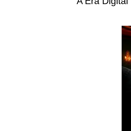
A Era Digita