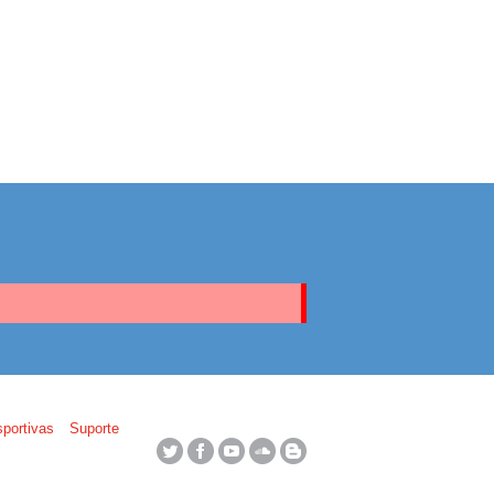
portivas
Suporte