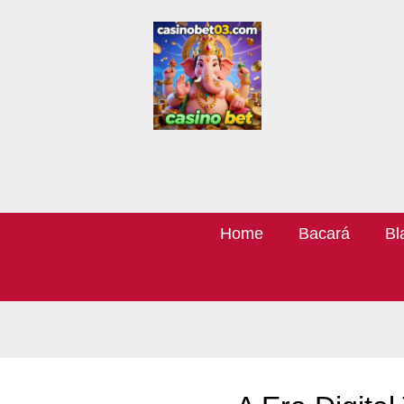
Home
Bacará
Bl