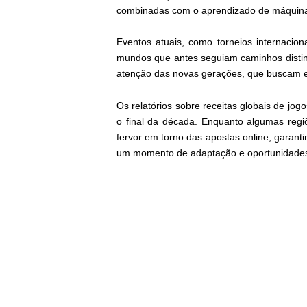
combinadas com o aprendizado de máquina, 
Eventos atuais, como torneios internaci
mundos que antes seguiam caminhos distint
atenção das novas gerações, que buscam e
Os relatórios sobre receitas globais de jo
o final da década. Enquanto algumas regiõ
fervor em torno das apostas online, garant
um momento de adaptação e oportunidades in