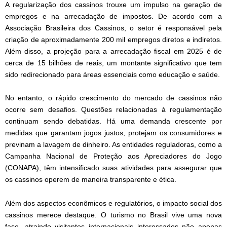
A regularização dos cassinos trouxe um impulso na geração de
empregos e na arrecadação de impostos. De acordo com a
Associação Brasileira dos Cassinos, o setor é responsável pela
criação de aproximadamente 200 mil empregos diretos e indiretos.
Além disso, a projeção para a arrecadação fiscal em 2025 é de
cerca de 15 bilhões de reais, um montante significativo que tem
sido redirecionado para áreas essenciais como educação e saúde.
No entanto, o rápido crescimento do mercado de cassinos não
ocorre sem desafios. Questões relacionadas à regulamentação
continuam sendo debatidas. Há uma demanda crescente por
medidas que garantam jogos justos, protejam os consumidores e
previnam a lavagem de dinheiro. As entidades reguladoras, como a
Campanha Nacional de Proteção aos Apreciadores do Jogo
(CONAPA), têm intensificado suas atividades para assegurar que
os cassinos operem de maneira transparente e ética.
Além dos aspectos econômicos e regulatórios, o impacto social dos
cassinos merece destaque. O turismo no Brasil vive uma nova
fase, atraindo visitantes internacionais interessados não apenas