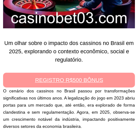
Um olhar sobre o impacto dos cassinos no Brasil em
2025, explorando o contexto econômico, social e
regulatório.
REGISTRO R$500 BÔNUS
O cenário dos cassinos no Brasil passou por transformações
significativas nos últimos anos. A legalização do jogo em 2023 abriu
portas para um mercado que, até então, era explorado de forma
clandestina e sem regulamentação. Agora, em 2025, observa-se
um crescimento notável da indústria, impactando positivamente
diversos setores da economia brasileira.