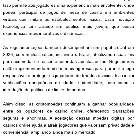
Isso permite aos jogadores uma experiência mais envolvente, onde
podem participar de jogos de mesa de casino em ambientes
virtuais que imitam os estabelecimentos físicos. Essa inovação
tecnológica tem atraído um público mais jovem, que busca
experiências mais interativas e dinâmicas.
As regulamentações também desempenham um papel crucial em
2026, com muitos países, incluindo o Brasil, atualizando suas leis
para acomodar o crescente setor das apostas online. Reguladores
estão implementando medidas mais rigorosas para garantir o jogo
responsável e proteger os jogadores de fraudes e vícios. Isso inclui
verificações obrigatórias de idade e identidade, bem como a
introdução de políticas de limite de perdas.
Além disso, as criptomoedas continuam a ganhar popularidade
entre os jogadores de casino online, oferecendo transações
seguras e anônimas. A aceitação dessas moedas digitais por
casinos online ajuda a atrair jogadores que valorizam privacidade e
conveniência, ampliando ainda mais o mercado.