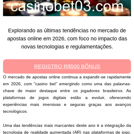
Explorando as últimas tendências no mercado de
apostas online em 2026, com foco no impacto das
novas tecnologias e regulamentações.
REGISTRO R$500 BÔNUS
O mercado de apostas online continua a expandir-se rapidamente
em 2026, com "casino bet" emergindo como uma das palavras-
chave de maior destaque entre os jogadores brasileiros. As
plataformas de jogos digitais estão a evoluir, oferecendo
experiências mais imersivas e seguras graças aos avanços
tecnológicos.
Uma das tendências mais marcantes deste ano é a integração da
tecnologia de realidade aumentada (AR) nas plataformas de jogo.