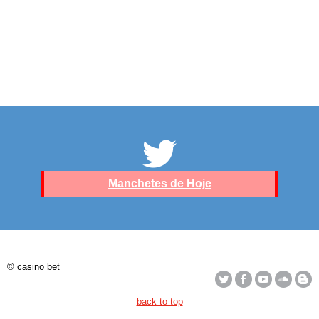
Manchetes de Hoje
© casino bet
back to top