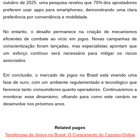
outubro de 2025, uma pesquisa revelou que 70% dos apostadores
preferem usar apps para smartphones, demonstrando uma clara
preferência por conveniência e mobilidade.
No entanto, o desafio permanece na criação de mecanismos
eficientes de combate ao vício em jogos. Novas campanhas de
conscientização foram lançadas, mas especialistas apontam que
um esforço contínuo será necessário para mitigar os riscos
associados.
Em conclusão, o mercado de jogos no Brasil está vivendo uma
fase de ouro, com um ambiente regulamentado e tecnológico que
favorece tanto consumidores quanto operadores. Continuaremos a
monitorar esse dinamismo, olhando para como este cenário se
desenvolve nos próximos anos.
Related pages
Tendências de Jogos no Brasil: O Crescimento do Cassino Online