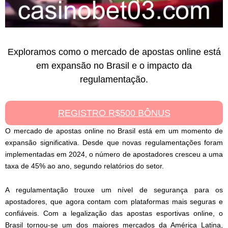
Exploramos como o mercado de apostas online está
em expansão no Brasil e o impacto da
regulamentação.
REGISTRO R$500 BÔNUS
O mercado de apostas online no Brasil está em um momento de
expansão significativa. Desde que novas regulamentações foram
implementadas em 2024, o número de apostadores cresceu a uma
taxa de 45% ao ano, segundo relatórios do setor.
A regulamentação trouxe um nível de segurança para os
apostadores, que agora contam com plataformas mais seguras e
confiáveis. Com a legalização das apostas esportivas online, o
Brasil tornou-se um dos maiores mercados da América Latina,